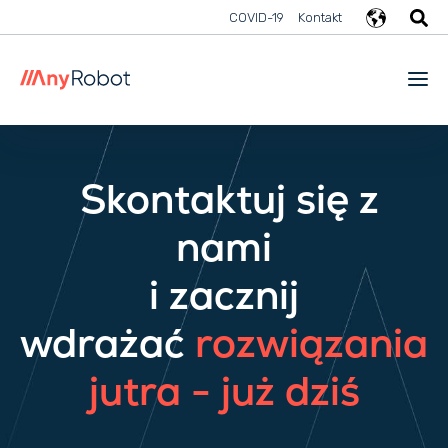
COVID-19
Kontakt
Skontaktuj się z
nami
i zacznij
wdrażać
rozwiązania
jutra - już dziś