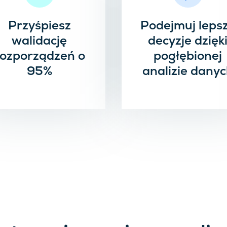
Przyśpiesz
Podejmuj leps
walidację
decyzje dzięk
rozporządzeń o
pogłębionej
95%
analizie dany