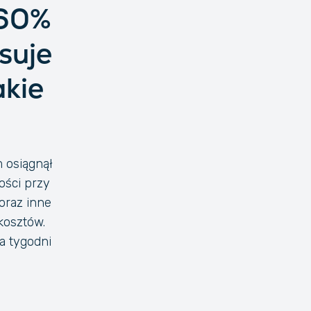
 60%
suje
akie
 osiągnął
ości przy
oraz inne
kosztów.
a tygodni