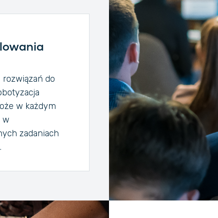
alowania
h rozwiązań do
obotyzacja
może w każdym
ę w
nych zadaniach
.