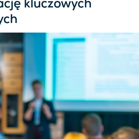
zację kluczowych
ych