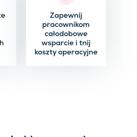
ze
Zapewnij
i
pracownikom
całodobowe
ch
wsparcie i tnij
koszty operacyjne