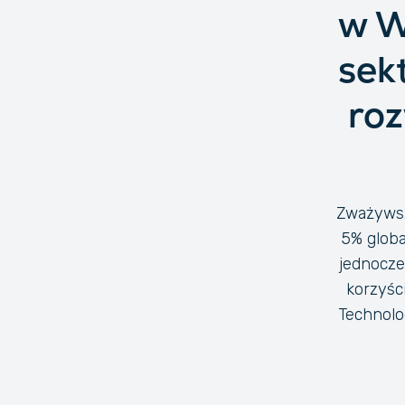
w W
sek
roz
Zważywsz
5% globa
jednocze
korzyśc
Technolo