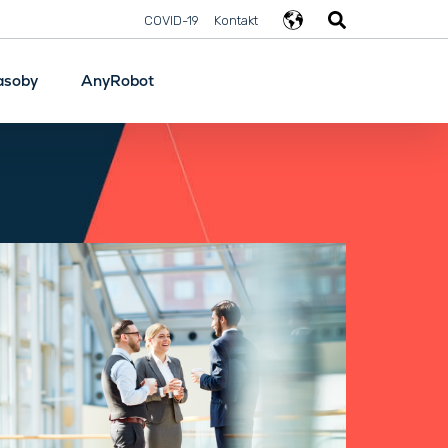
COVID-19
Kontakt
asoby
AnyRobot