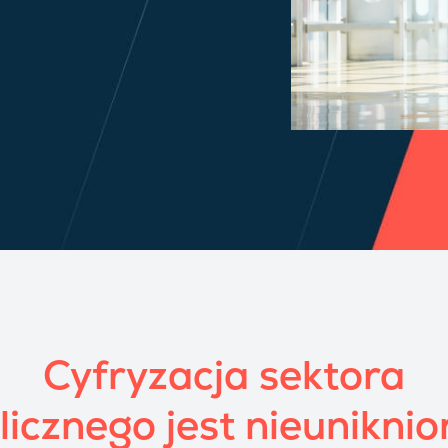
Cyfryzacja sektora
licznego jest nieuniknio