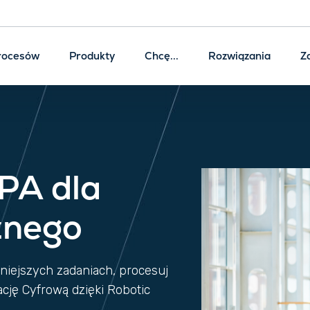
rocesów
Produkty
Chcę...
Rozwiązania
Z
PA dla
znego
niejszych zadaniach, procesuj
ację Cyfrową dzięki Robotic