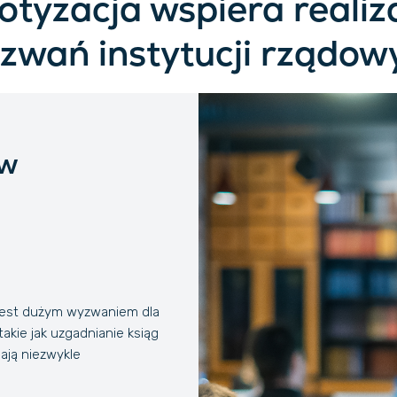
otyzacja wspiera reali
zwań instytucji rządow
 w
jest dużym wyzwaniem dla
akie jak uzgadnianie ksiąg
ają niezwykle