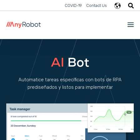
COVID-19
Contact Us
AI
Bot
Automatice tareas específicas con bots de RPA
prediseñados y listos para implementar