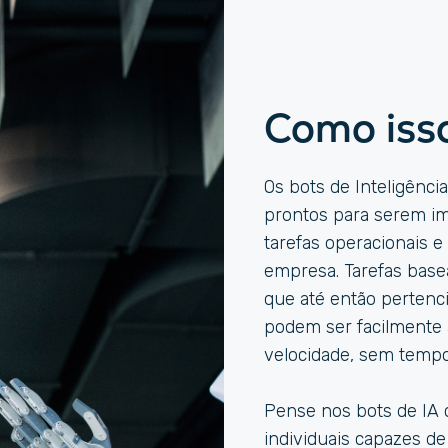
Como iss
Os bots de Inteligência
prontos para serem im
tarefas operacionais 
empresa. Tarefas bas
que até então pertenc
podem ser facilmente 
velocidade, sem tempo 
Pense nos bots de IA
individuais capazes de