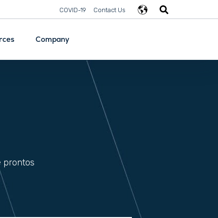
COVID-19
Contact Us
rces
Company
e prontos