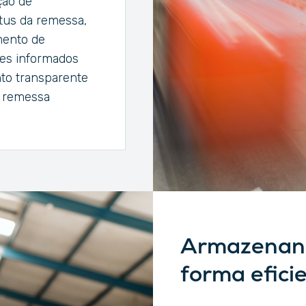
ção de
atus da remessa,
mento de
tes informados
nto transparente
a remessa
Armazenand
forma efici