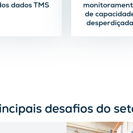
dos dados TMS
monitorament
de capacidad
desperdiçad
ncipais desafios do set