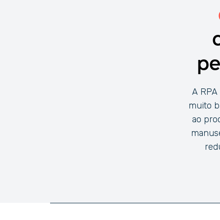
pe
A RPA 
muito b
ao pro
manuse
red