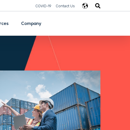
COVID-19
Contact Us
rces
Company