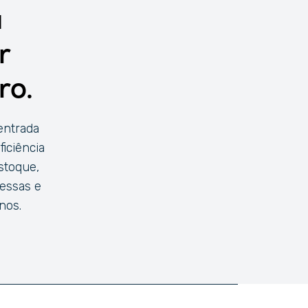
a
r
ro.
entrada
iciência
stoque,
essas e
nos.