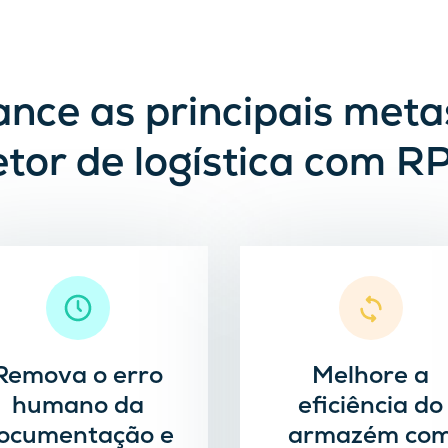
ance as principais meta
etor de logística com R
Remova o erro
Melhore a
humano da
eficiência do
ocumentação e
armazém co